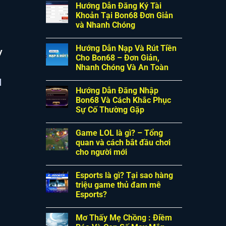
Hướng Dẫn Đăng Ký Tài
Khoản Tại Bon68 Đơn Giản
và Nhanh Chóng
Hướng Dẫn Nạp Và Rút Tiền
y
Cho Bon68 – Đơn Giản,
Nhanh Chóng Và An Toàn
]
Hướng Dẫn Đăng Nhập
Bon68 Và Cách Khắc Phục
Sự Cố Thường Gặp
Game LOL là gì? – Tổng
quan và cách bắt đầu chơi
cho người mới
Esports là gì? Tại sao hàng
triệu game thủ đam mê
Esports?
Mơ Thấy Mẹ Chồng : Điềm