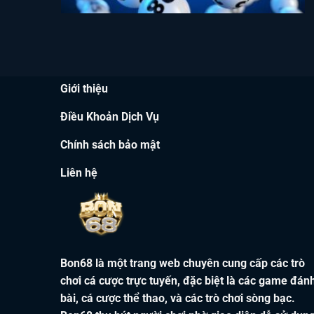
Giới thiệu
Điều Khoản Dịch Vụ
Chính sách bảo mật
Liên hệ
Bon68 là một trang web chuyên cung cấp các trò
chơi cá cược trực tuyến, đặc biệt là các game đán
bài, cá cược thể thao, và các trò chơi sòng bạc.