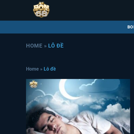
Bỏ
qua
nội
dung
BO
HOME
»
LÔ ĐỀ
Home
»
Lô đề