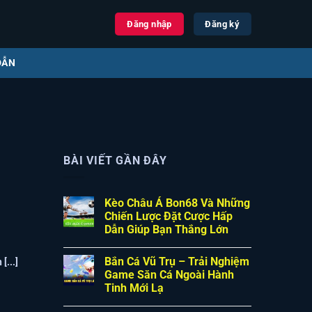
Đăng nhập
Đăng ký
DẪN
BÀI VIẾT GẦN ĐÂY
Kèo Châu Á Bon68 Và Những
Chiến Lược Đặt Cược Hấp
Dẫn Giúp Bạn Thắng Lớn
Bắn Cá Vũ Trụ – Trải Nghiệm
[...]
Game Săn Cá Ngoài Hành
Tinh Mới Lạ